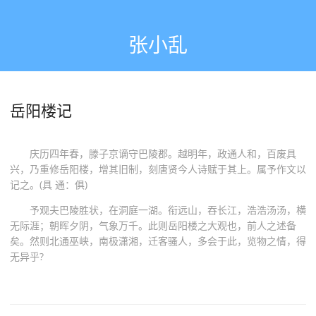
张小乱
岳阳楼记
庆历四年春，滕子京谪守巴陵郡。越明年，政通人和，百废具
兴，乃重修岳阳楼，增其旧制，刻唐贤今人诗赋于其上。属予作文以
记之。(具 通：俱)
予观夫巴陵胜状，在洞庭一湖。衔远山，吞长江，浩浩汤汤，横
无际涯；朝晖夕阴，气象万千。此则岳阳楼之大观也，前人之述备
矣。然则北通巫峡，南极潇湘，迁客骚人，多会于此，览物之情，得
无异乎?