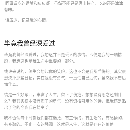
同事请吃的螃蟹和皮皮虾，虽然不能算是唐山特产，吃的还是津津
有味。
话虽少，记录我的心情。
毕竟我曾经深爱过
毕竟我曾经深爱过，我想这并不是丢人的事情。即便是我的一厢情
愿，我想这也是我生命中重要的一部分。
或许来说的，终生会想起你的笑脸，这也不会是我所后悔的。其实很
想烧掉那些日记，实在是没有勇气，一直怕自己后悔，虽然我不曾后
悔什么。
情是一个好东西，丰富了人生，留下了伤疤，想想没有思念还剩什
么？我其实根本没有海子的勇气，没有资格引用他的诗，但我还是贴
出了他的今夜我在德令哈。
我不否认每个时刻我们都在迷茫，有工作的，有生活的，有感情的，
有乡愁的。不止一次的强调，这就是人生，这就是存在的价值。