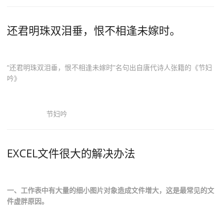
还君明珠双泪垂，恨不相逢未嫁时。
“还君明珠双泪垂，恨不相逢未嫁时”名句出自唐代诗人张籍的《节妇
吟》
节妇吟
EXCEL文件很大的解决办法
一、工作表中有大量的细小图片对象造成文件增大，这是最常见的文
件虚胖原因。